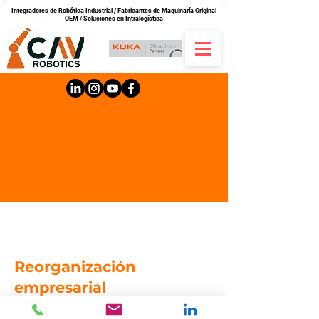
Integradores de Robótica Industrial /
Fabricantes de Maquinaría Original
OEM /
Soluciones en Intralogística
Bienvenido a CONTROL Y
AUTOMATIZACIÓN VIRTUAL
Reorganización
empresarial
RUT